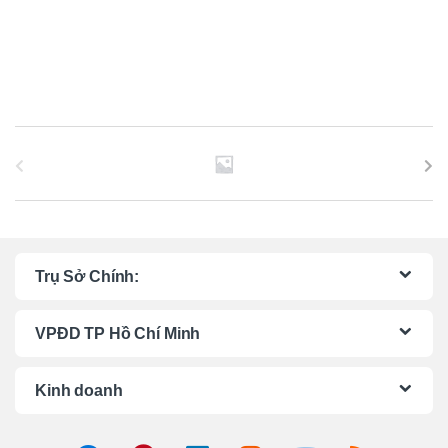
B
r
a
n
Trụ Sở Chính:
d
VPĐD TP Hồ Chí Minh
s
C
Kinh doanh
a