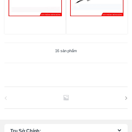
16 sản phẩm
B
r
a
n
Trụ Sở Chính: