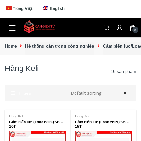
Skip to navigation
Skip to content
Tiếng Việt
English
0
Home
Hệ thống cân trong công nghiệp
Cảm biến lực/Loa
Hãng Keli
16 sản phẩm
Filters
Hãng Keli
Hãng Keli
Cảm biến lực (Load cells) SB –
Cảm biến lực (Load cells) SB –
10T
15T