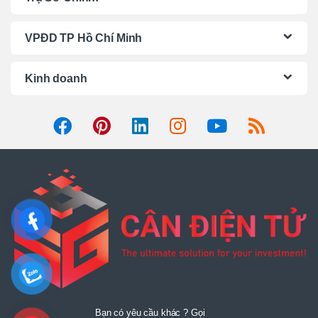
d
VPĐD TP Hồ Chí Minh
s
C
Kinh doanh
a
r
o
u
s
e
l
Bạn có yêu cầu khác ? Gọi