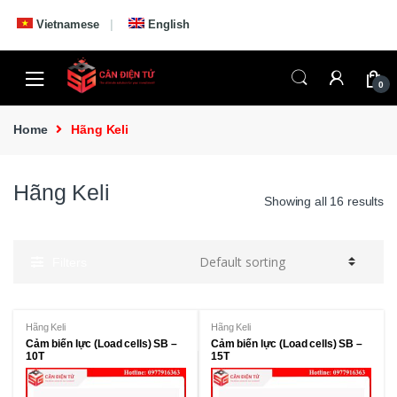
Skip to navigation
Skip to content
Vietnamese
English
0
Home
Hãng Keli
Hãng Keli
Showing all 16 results
Filters
Hãng Keli
Hãng Keli
Cảm biến lực (Load cells) SB –
Cảm biến lực (Load cells) SB –
10T
15T