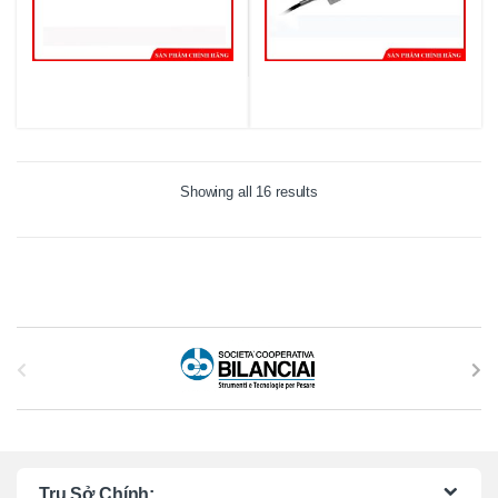
Showing all 16 results
B
r
a
n
Trụ Sở Chính: