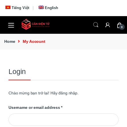
Skip to navigation
Skip to content
Tiếng Việt
English
0
Home
My Account
Login
Chào mừng bạn trở lại! Hãy đăng nhập.
Username or email address
*