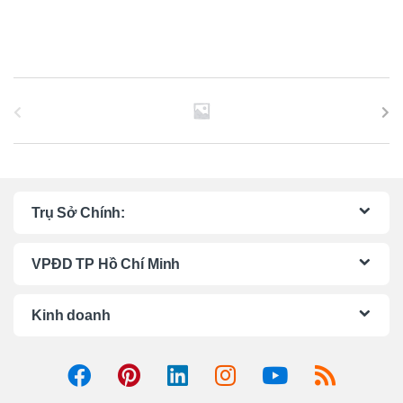
B
r
a
n
Trụ Sở Chính:
d
VPĐD TP Hồ Chí Minh
s
C
Kinh doanh
a
r