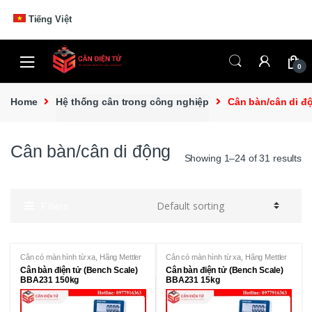
Skip to navigation
Skip to content
Tiếng Việt
0
Home
Hệ thống cân trong công nghiệp
Cân bàn/cân di đ
Cân bàn/cân di động
Showing 1–24 of 31 results
Filters
Cân có màn hình từ xa
,
Hãng Mettler
Cân có màn hình từ xa
,
Hãng Mettler
Toledo
Toledo
Cân bàn điện tử (Bench Scale)
Cân bàn điện tử (Bench Scale)
BBA231 150kg
BBA231 15kg