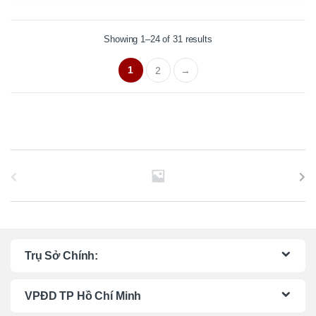
Showing 1–24 of 31 results
1
2
→
B
r
a
n
Trụ Sở Chính:
d
VPĐD TP Hồ Chí Minh
s