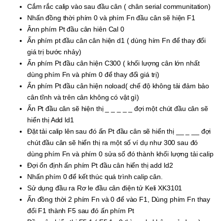
Cắm rắc calip vào sau đầu cân ( chân serial communitation)
Nhấn đồng thời phím 0 và phím Fn đầu cân sẽ hiện F1
Ânn phím Pt đầu cân hiên Cal 0
Ấn phím pt đầu cân cân hiện d1 ( dùng hím Fn để thay đổi
giá trị bước nhảy)
Ấn phím Pt đầu cân hiện C300 ( khối lượng cân lớn nhất
dùng phím Fn và phím 0 để thay đổi giá trị)
Ấn phím Pt đầu cân hiện noload( chế độ không tải đảm bảo
cân tĩnh và trên cân không có vật gì)
Ấn Pt đầu cân sẽ hiện thị _ _ _ _ _ đợi một chút đầu cân sẽ
hiển thị Add ld1
Đặt tải calip lên sau đó ấn Pt đầu cân sẽ hiển thị __ _ __ đợi
chút đầu cân sẽ hiển thị ra một số ví dụ như 300 sau đó
dùng phím Fn và phím 0 sửa số đó thành khối lượng tải calip
Đợi ổn định ấn phím Pt đầu cân hiển thị add ld2
Nhấn phím 0 để kết thúc quá trình calip cân.
Sử dụng đầu ra Rơ le đầu cân điện tử Keli XK3101
Ấn đồng thời 2 phím Fn và 0 để vào F1, Dùng phím Fn thay
đổi F1 thành F5 sau đó ấn phím Pt