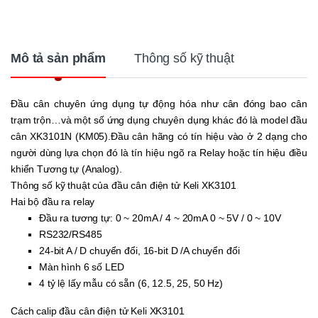
Mô tả sản phẩm
Thông số kỹ thuật
Đầu cân chuyên ứng dụng tự động hóa như cân đóng bao cân
trạm trộn…và một số ứng dụng chuyên dụng khác đó là model đầu
cân XK3101N (KM05).Đầu cân hãng có tín hiệu vào ở 2 dạng cho
người dùng lựa chọn đó là tín hiệu ngõ ra Relay hoặc tín hiệu điều
khiển Tương tự (Analog).
Thông số kỹ thuật của đầu cân điện tử Keli XK3101
Hai bộ đầu ra relay
Đầu ra tương tự: 0 ~ 20mA / 4 ~ 20mA 0 ~ 5V / 0 ~ 10V
RS232/RS485
24-bit A / D chuyển đổi, 16-bit D /A chuyển đổi
Màn hình 6 số LED
4 tỷ lệ lấy mẫu có sẵn (6, 12.5, 25, 50 Hz)
Cách calip đầu cân điện tử Keli XK3101