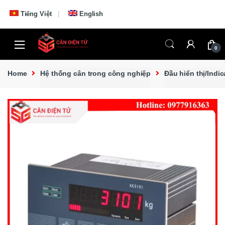
Skip to navigation
Skip to content
Tiếng Việt
English
0
Home
Hệ thống cân trong công nghiệp
Đầu hiển thị/Indic