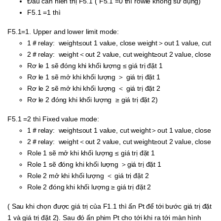
Đầu cân hiển thị F5.1 ( F5.1 =0 thì rowle không sử dụng)
F5.1 =1 thì
F5.1=1. Upper and lower limit mode:
1＃relay: weight≤out 1 value, close weight＞out 1 value, cut
2＃relay: weight＜out 2 value, cut weight≥out 2 value, close
Rơ le 1 sẽ đóng khi khối lượng ≤ giá trị đặt 1
Rơ le 1 sẽ mở khi khối lượng ＞ giá trị đặt 1
Rơ le 2 sẽ mở khi khối lượng ＜ giá trị đặt 2
Rơ le 2 đóng khi khối lượng ≥ giá trị đặt 2)
F5.1 =2 thì Fixed value mode:
1＃relay: weight≤out 1 value, cut weight＞out 1 value, close
2＃relay: weight＜out 2 value, cut weight≥out 2 value, close
Role 1 sẽ mở khi khối lượng ≤ giá trị đặt 1
Role 1 sẽ đóng khi khối lượng ＞giá trị đặt 1
Role 2 mở khi khối lượng ＜ giá trị đặt 2
Role 2 đóng khi khối lượng ≥ giá trị đặt 2
( Sau khi chọn được giá trị của F1.1 thì ấn Pt để tới bước giá trị đặt
1 và giá trị đặt 2). Sau đó ấn phim Pt cho tới khi ra tới màn hình