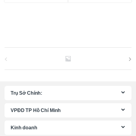
B
r
a
n
Trụ Sở Chính:
d
VPĐD TP Hồ Chí Minh
s
C
Kinh doanh