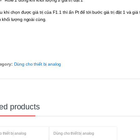
Role 2 đóng khi khối lượng ≥ giá trị đặt 2
u khi chọn được giá trị của F1.1 thì ấn Pt để tới bước giá trị đặt 1 và giá 
h khối lượng ngoài cùng.
egory:
Dùng cho thiết bị analog
ed products
 thiết bị analog
Dùng cho thiết bị analog