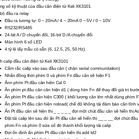
ng số kỹ thuật của đầu cân điện tử Keli XK3101
bộ đầu ra relay
Đầu ra tương tự: 0 ~ 20mA / 4 ~ 20mA 0 ~ 5V / 0 ~ 10V
RS232/RS485
24-bit A / D chuyển đổi, 16-bit D /A chuyển đổi
Màn hình 6 số LED
4 tỷ lệ lấy mẫu có sẵn (6, 12.5, 25, 50 Hz)
h calip đầu cân điện tử Keli XK3101
Cắm rắc calip vào sau đầu cân ( chân serial communitation)
Nhấn đồng thời phím 0 và phím Fn đầu cân sẽ hiện F1
Ânn phím Pt đầu cân hiên Cal 0
Ấn phím pt đầu cân cân hiện d1 ( dùng hím Fn để thay đổi giá trị bướ
Ấn phím Pt đầu cân hiện C300 ( khối lượng cân lớn nhất dùng phím Fn 
Ấn phím Pt đầu cân hiện noload( chế độ không tải đảm bảo cân tĩnh v
Ấn Pt đầu cân sẽ hiện thị _ _ _ _ _ đợi một chút đầu cân sẽ hiển thị A
Đặt tải calip lên sau đó ấn Pt đầu cân sẽ hiển thị __ _ __ đợi chút đầ
phím Fn và phím 0 sửa số đó thành khối lượng tải calip
Đợi ổn định ấn phím Pt đầu cân hiển thị add ld2