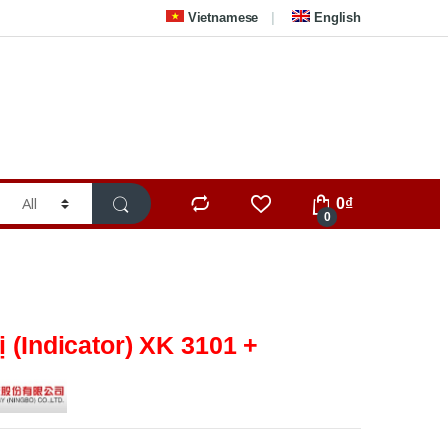
Vietnamese
English
0
₫
0
ị (Indicator) XK 3101 +