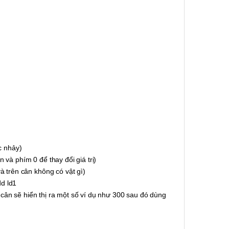
c nhảy)
và phím 0 để thay đổi giá trị)
à trên cân không có vật gì)
dd ld1
u cân sẽ hiển thị ra một số ví dụ như 300 sau đó dùng