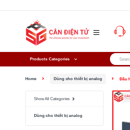
Skip to navigation
Skip to content
S
Products Categories
e
a
r
c
Home
Dùng cho thiết bị analog
Đầu h
h
f
o
r
Show All Categories
:
Dùng cho thiết bị analog