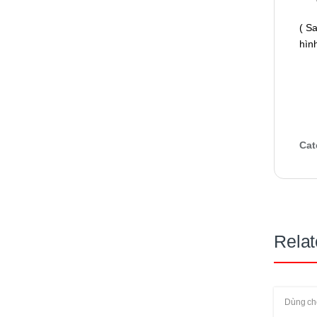
( Sa
hìn
Cat
Relat
Dùng cho