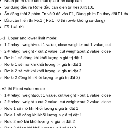
Nhấn phím 0 để kết thúc quá trình calip cân.
Sử dụng đầu ra Rơ le đầu cân điện tử Keli XK3101
Ấn đồng thời 2 phím Fn và 0 để vào F1, Dùng phím Fn thay đổi F1 t
Đầu cân hiển thị F5.1 ( F5.1 =0 thì rowle không sử dụng)
F5.1 =1 thì
1=1. Upper and lower limit mode:
1＃relay: weight≤out 1 value, close weight＞out 1 value, cut
2＃relay: weight＜out 2 value, cut weight≥out 2 value, close
Rơ le 1 sẽ đóng khi khối lượng ≤ giá trị đặt 1
Rơ le 1 sẽ mở khi khối lượng ＞ giá trị đặt 1
Rơ le 2 sẽ mở khi khối lượng ＜ giá trị đặt 2
Rơ le 2 đóng khi khối lượng ≥ giá trị đặt 2)
1 =2 thì Fixed value mode:
1＃relay: weight≤out 1 value, cut weight＞out 1 value, close
2＃relay: weight＜out 2 value, cut weight≥out 2 value, close
Role 1 sẽ mở khi khối lượng ≤ giá trị đặt 1
Role 1 sẽ đóng khi khối lượng ＞giá trị đặt 1
Role 2 mở khi khối lượng ＜ giá trị đặt 2