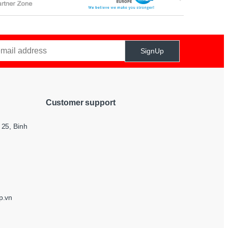
SignUp
Customer support
25, Binh
p.vn