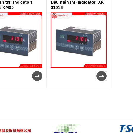
n thị (Indicator)
Đầu hiển thị (Indicator) XK
1 KM05
3101E