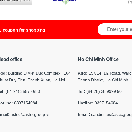
ve
coupon for shopping
ead office
Ho Chi Minh Office
dd:
Building
D Viet Duc Complex, 164
Add:
157/14, D2 Road,
Ward 
huat Duy Tien, Thanh Xuan, Ha Noi.
Thanh District, Ho Chi Minh.
el:
(84-24) 3557 4683
Tel:
(84-28) 38 9999 50
otline:
0397154084
Hotline:
0397154084
mail:
astec@astecgroup.vn
Email:
candientu@astecgrou