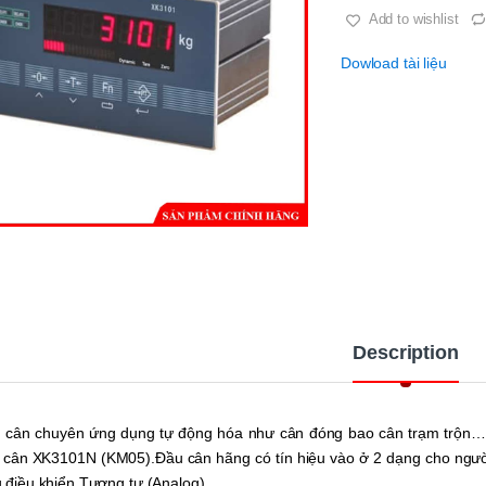
Add to wishlist
Dowload tài liệu
Description
 cân chuyên ứng dụng tự động hóa như cân đóng bao cân trạm trộn…
 cân XK3101N (KM05).Đầu cân hãng có tín hiệu vào ở 2 dạng cho người 
u điều khiển Tương tự (Analog).