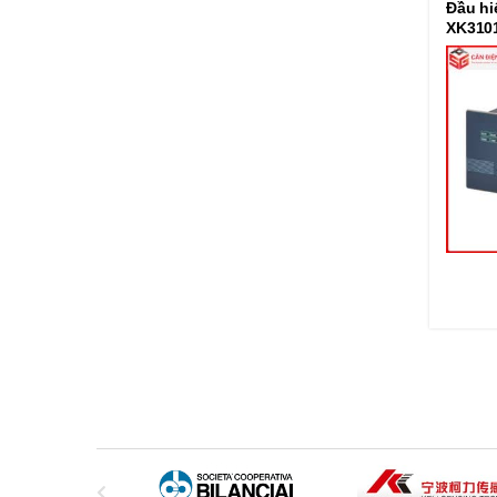
Đầu hiể
XK310
B