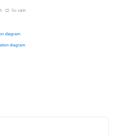
h
So sánh
ion diagram
ation diagram