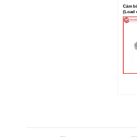
Cảm bi
(Load 
B