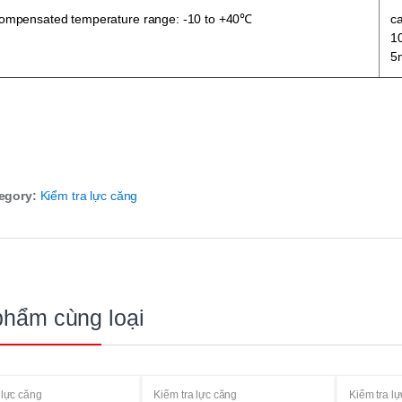
ompensated temperature range: -10 to +40℃
c
1
5
egory:
Kiểm tra lực căng
phẩm cùng loại
 lực căng
Kiểm tra lực căng
Kiểm tra l