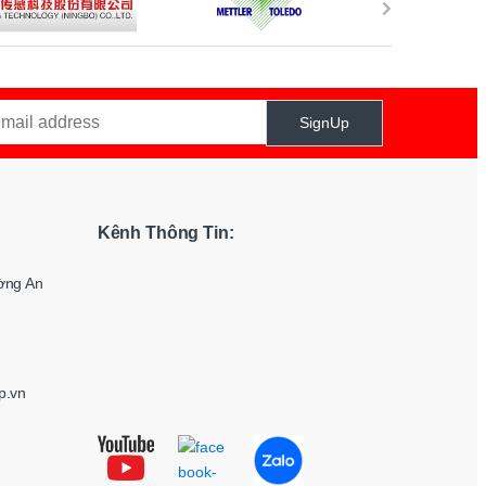
SignUp
Kênh Thông Tin:
ờng An
p.vn