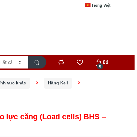
Tiếng Việt
0
₫
0
ĩnh vực khác
Hãng Keli
o lực căng (Load cells) BHS –