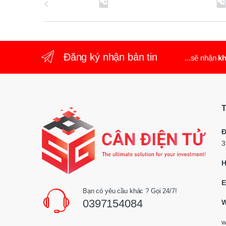
r
a
n
Đăng ký nhận bản tin
...sẽ nhận
kh
d
s
T
C
Đ
a
3
r
H
o
E
Bạn có yêu cầu khác ? Gọi 24/7!
u
0397154084
W
s
w