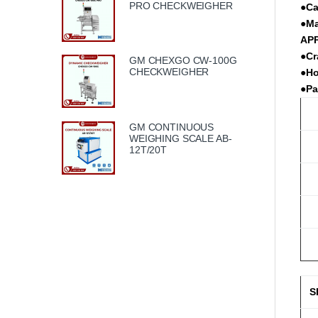
PRO CHECKWEIGHER
●
Ca
●
Ma
APP
●
Cr
GM CHEXGO CW-100G
CHECKWEIGHER
●
Ho
●
Pa
GM CONTINUOUS
WEIGHING SCALE AB-
12T/20T
S