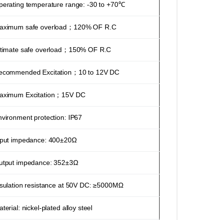
perating temperature range: -30 to +70℃
aximum safe overload；120% OF R.C
ltimate safe overload；150% OF R.C
ecommended Excitation；10 to 12V DC
aximum Excitation；15V DC
vironment protection: IP67
nput impedance: 400±20Ω
utput impedance: 352±3Ω
nsulation resistance at 50V DC: ≥5000MΩ
terial: nickel-plated alloy steel