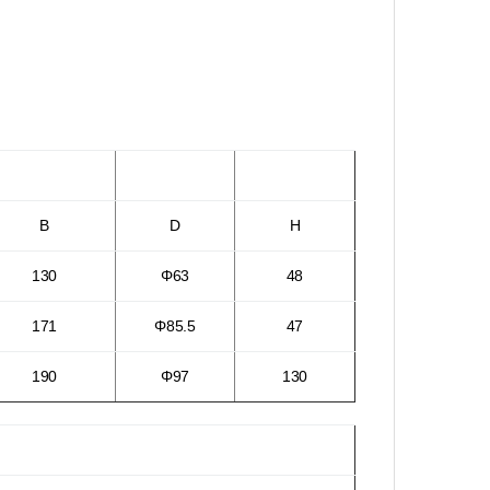
B
D
H
130
Φ63
48
171
Φ85.5
47
190
Φ97
130