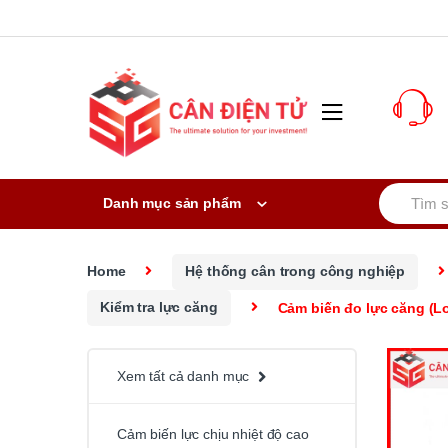
Skip to navigation
Skip to content
S
Danh mục sản phẩm
e
a
r
c
Home
Hệ thống cân trong công nghiệp
h
f
Kiểm tra lực căng
Cảm biến đo lực căng (Lo
o
r
:
Xem tất cả danh mục
Cảm biến lực chịu nhiệt độ cao