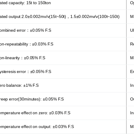
ated capacity: 15t to 150ton
O
ated output:2.0±0.002mv/v(15t~50t)，1.5±0.002mv/v(100t~150t)
M
ombined error：±0.05% F.S
U
on-repeatability：±0.03% F.S
R
on-linearity：±0.05% F.S
M
ysteresis error：±0.05% F.S
En
ero balance: ±1% F.S
I
reep error(30minutes): ±0.05% F.S
O
emperature effect on zero: ±0.03% F.S
I
emperature effect on output: ±0.03% F.S
Ma