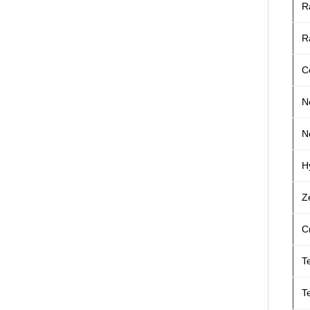
R
R
C
N
N
H
Z
C
T
T