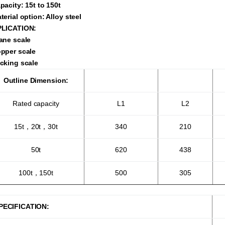
pacity: 15t to 150t
terial option: Alloy steel
LICATION:
ane scale
pper scale
cking scale
Outline Dimension:
Rated capacity
L1
L2
15t，20t，30t
340
210
50t
620
438
100t，150t
500
305
PECIFICATION: