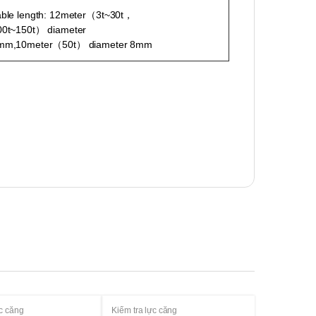
able length: 12meter（3t~30t，
00t~150t） diameter
mm,10meter（50t） diameter 8mm
ực căng
Kiểm tra lực căng