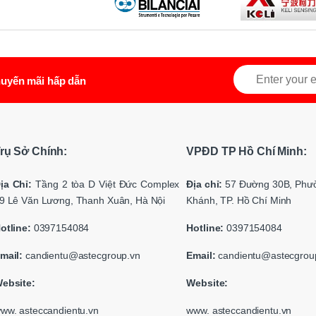
uyến mãi hấp dẫn
rụ Sở Chính:
VPĐD TP Hồ Chí Minh:
ịa Chỉ:
Tầng 2 tòa D Việt Đức Complex
Địa chỉ:
57 Đường 30B, Phư
9 Lê Văn Lương, Thanh Xuân, Hà Nội
Khánh, TP. Hồ Chí Minh
otline:
0397154084
Hotline:
0397154084
mail:
candientu@astecgroup.vn
Email:
candientu@astecgrou
ebsite:
Website:
ww. asteccandientu.vn
www. asteccandientu.vn