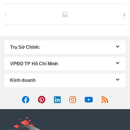
B
r
a
n
Trụ Sở Chính:
d
VPĐD TP Hồ Chí Minh
s
C
Kinh doanh
a
r
o
u