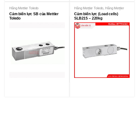
Hãng Mettler Toledo
Hãng Mettler Toledo
,
Hãng Mettler
Toledo
,
Hãng Mettler Toledo
,
Hãng
Cảm biến lực SB của Mettler
Cảm biến lực (Load cells)
Mettler Toledo
Toledo
SLB215 – 220kg