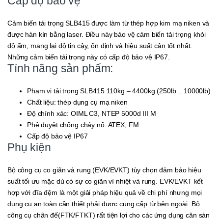
Cấp độ bảo vệ
Cảm biến tải trọng SLB415 được làm từ thép hợp kim mạ niken và
được hàn kín bằng laser. Điều này bảo vệ cảm biến tải trọng khỏi
độ ẩm, mang lại độ tin cậy, ổn định và hiệu suất cân tốt nhất.
Những cảm biến tải trọng này có cấp độ bảo vệ IP67.
Tính năng sản phẩm:
Phạm vi tải trọng SLB415 110kg – 4400kg (250lb .. 10000lb)
Chất liệu: thép dụng cụ mạ niken
Độ chính xác: OIML C3, NTEP 5000d III M
Phê duyệt chống cháy nổ: ATEX, FM
Cấp độ bảo vệ IP67
Phụ kiện
Bộ công cụ co giãn và rung (EVK/EVKT) tùy chọn đảm bảo hiệu
suất tối ưu mặc dù có sự co giãn vì nhiệt và rung. EVK/EVKT kết
hợp với đĩa đệm là một giải pháp hiệu quả về chi phí nhưng mọi
dụng cụ an toàn cần thiết phải được cung cấp từ bên ngoài. Bộ
công cụ chân đế(FTK/FTKT) rất tiện lợi cho các ứng dụng cân sàn