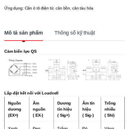
Ứng dụng: Cân ô tô điện tử, cân bồn, cân tàu hỏa
Mô tả sản phẩm
Thông số kỹ thuật
Cảm biến lực QS
Lắp đặt kết nối với Loadcell
Nguồn
Âm
Dương
Âm tín
Trống
dương
nguồn
tín hiệu
hiệu
nhiễu
(EX+)
( EX-)
( Sig+)
( Sig-)
( Shi)
Xanh
Đen
Trắng
Đỏ
Vàng