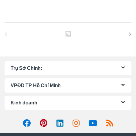
B
r
a
n
Trụ Sở Chính:
d
VPĐD TP Hồ Chí Minh
s
C
Kinh doanh
a
r