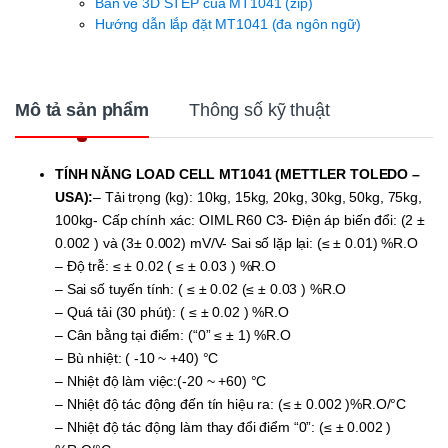
Bản vẽ 3D STEP của MT1041 (zip)
Hướng dẫn lắp đặt MT1041 (đa ngôn ngữ)
Mô tả sản phẩm
Thông số kỹ thuật
TÍNH NĂNG LOAD CELL MT1041 (METTLER TOLEDO –
USA):
– Tải trọng (kg): 10kg, 15kg, 20kg, 30kg, 50kg, 75kg,
100kg- Cấp chính xác: OIML R60 C3- Điện áp biến đổi: (2 ±
0.002 ) và (3± 0.002) mV/V- Sai số lặp lại: (≤ ± 0.01) %R.O
– Độ trễ: ≤ ± 0.02 ( ≤ ± 0.03 ) %R.O
– Sai số tuyến tính: ( ≤ ± 0.02 (≤ ± 0.03 ) %R.O
– Quá tải (30 phút): ( ≤ ± 0.02 ) %R.O
– Cân bằng tại điểm: (“0” ≤ ± 1) %R.O
– Bù nhiệt: ( -10 ~ +40) °C
– Nhiệt độ làm việc:(-20 ~ +60) °C
– Nhiệt độ tác động đến tín hiệu ra: (≤ ± 0.002 )%R.O/°C
– Nhiệt độ tác động làm thay đổi điểm “0”: (≤ ± 0.002 )