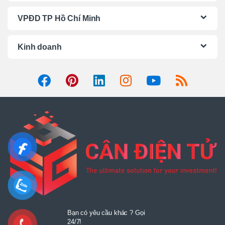
d
VPĐD TP Hồ Chí Minh
s
C
Kinh doanh
a
r
o
u
s
e
l
Bạn có yêu cầu khác ? Gọi
24/7!