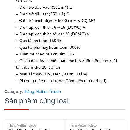
%R.O/°C
– Điện trở đầu vào: (381 ± 4) Ω
– Điện trở đầu ra: (350 ± 1) Ω
– Điện trở cách điện: ≥ 5000 (ở 50VDC) MΩ
– Điện áp kích thích: 6 ~ 15 (DC/AC) V
– Điện áp kích thích tối đa: 20 (DC/AC) V
– Quá tải an toàn: 150 %
– Quá tải phá hủy hoàn toàn: 300%
– Tuân thủ theo tiêu chuẩn: IP67
– Chiều dài dây tín hiệu: 4m cho 0.5-3 tấn , 6m cho 5, 10
tấn, 9.5m cho 20, 30 tấn
– Màu sắc dây: Đỏ , Đen , Xanh , Trắng
– Phương thức định lượng: Cảm biến từ (load cell).
Category:
Hãng Mettler Toledo
Sản phẩm cùng loại
Hãng Mettler Toledo
Hãng Mettler Toledo