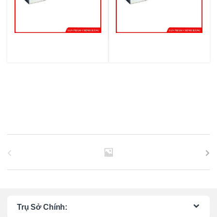
B
r
a
n
Trụ Sở Chính: