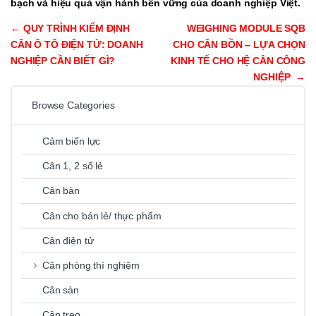
bạch và hiệu quả vận hành bền vững của doanh nghiệp Việt.
Post navigation
←
QUY TRÌNH KIỂM ĐỊNH
WEIGHING MODULE SQB
CÂN Ô TÔ ĐIỆN TỬ: DOANH
CHO CÂN BỒN – LỰA CHỌN
NGHIỆP CẦN BIẾT GÌ?
KINH TẾ CHO HỆ CÂN CÔNG
NGHIỆP
→
Browse Categories
Cảm biến lực
Cân 1, 2 số lẻ
Cân bàn
Cân cho bán lẻ/ thực phẩm
Cân điện tử
Cân phòng thí nghiệm
Cân sàn
Cân treo