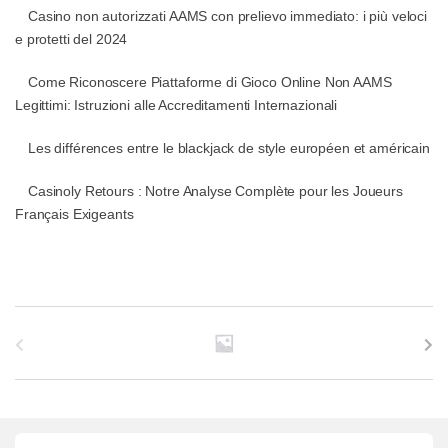
Casino non autorizzati AAMS con prelievo immediato: i più veloci
e protetti del 2024
Come Riconoscere Piattaforme di Gioco Online Non AAMS
Legittimi: Istruzioni alle Accreditamenti Internazionali
Les différences entre le blackjack de style européen et américain
Casinoly Retours : Notre Analyse Complète pour les Joueurs
Français Exigeants
B
r
a
n