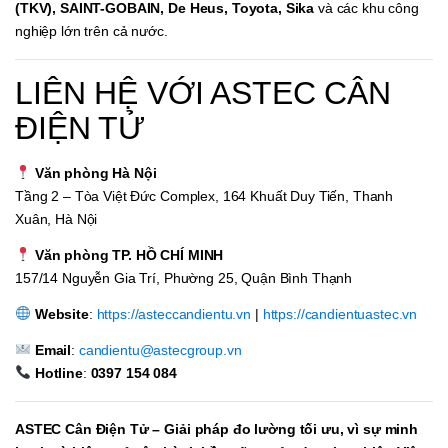
(TKV), SAINT-GOBAIN, De Heus, Toyota, Sika
và các khu công
nghiệp lớn trên cả nước.
LIÊN HỆ VỚI ASTEC CÂN
ĐIỆN TỬ
Văn phòng Hà Nội
Tầng 2 – Tòa Việt Đức Complex, 164 Khuất Duy Tiến, Thanh
Xuân, Hà Nội
Văn phòng TP. HỒ CHÍ MINH
157/14 Nguyễn Gia Trí, Phường 25, Quận Bình Thạnh
Website
:
https://asteccandientu.vn
|
https://candientuastec.vn
Email
:
candientu@astecgroup.vn
Hotline
:
0397 154 084
ASTEC Cân Điện Tử – Giải pháp đo lường tối ưu, vì sự minh