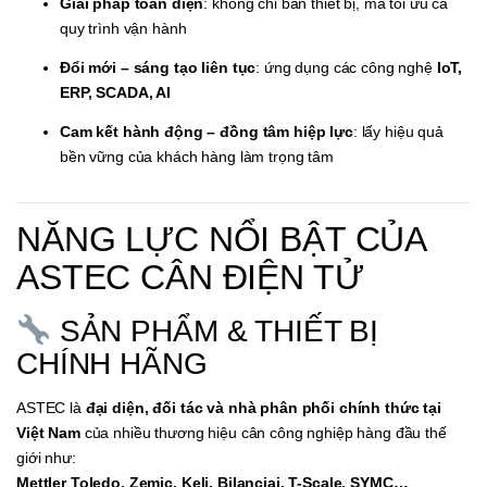
Giải pháp toàn diện
: không chỉ bán thiết bị, mà tối ưu cả
quy trình vận hành
Đổi mới – sáng tạo liên tục
: ứng dụng các công nghệ
IoT,
ERP, SCADA, AI
Cam kết hành động – đồng tâm hiệp lực
: lấy hiệu quả
bền vững của khách hàng làm trọng tâm
NĂNG LỰC NỔI BẬT CỦA
ASTEC CÂN ĐIỆN TỬ
SẢN PHẨM & THIẾT BỊ
CHÍNH HÃNG
ASTEC là
đại diện, đối tác và nhà phân phối chính thức tại
Việt Nam
của nhiều thương hiệu cân công nghiệp hàng đầu thế
giới như:
Mettler Toledo, Zemic, Keli, Bilanciai, T-Scale, SYMC…