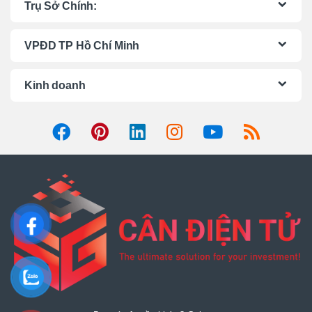
Trụ Sở Chính:
d
VPĐD TP Hồ Chí Minh
s
C
Kinh doanh
a
r
o
u
s
e
l