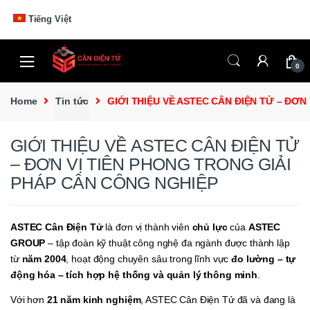
Skip to navigation
Skip to content
Tiếng Việt
0
Home
Tin tức
GIỚI THIỆU VỀ ASTEC CÂN ĐIỆN TỬ – ĐƠN
GIỚI THIỆU VỀ ASTEC CÂN ĐIỆN TỬ
– ĐƠN VỊ TIÊN PHONG TRONG GIẢI
PHÁP CÂN CÔNG NGHIỆP
ASTEC Cân Điện Tử
là đơn vị thành viên
chủ lực
của
ASTEC
GROUP
– tập đoàn kỹ thuật công nghệ đa ngành được thành lập
từ
năm 2004
, hoạt động chuyên sâu trong lĩnh vực
đo lường – tự
động hóa – tích hợp hệ thống và quản lý thông minh
.
Với hơn
21 năm kinh nghiệm
, ASTEC Cân Điện Tử đã và đang là