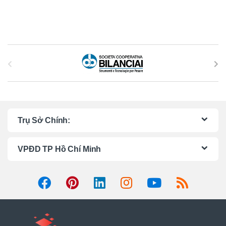
B
r
a
n
Trụ Sở Chính:
d
VPĐD TP Hồ Chí Minh
s
C
a
r